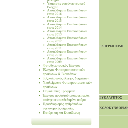
βακτήρια
Υπηρεσίες φυτοϋγειονομικού
Ελέγχου
Αποτελέσματα Eπισκοπήσεων
έτους 2016
Αποτελέσματα Eπισκοπήσεων
έτους 2015
Αποτελέσματα Eπισκοπήσεων
έτους 2014
Αποτελέσματα Eπισκοπήσεων
έτους 2013
Αποτελέσματα Eπισκοπήσεων
έτους 2012
Αποτελέσματα Eπισκοπήσεων
ΕΣΠΕΡΙΔΟΕΙΔΗ
έτους 2011
Αποτελέσματα Eπισκοπήσεων
έτους 2010
Αποτελέσματα Eπισκοπήσεων
έτους 2009
Φυτοϋγειονομικός Έλεγχος
Έλεγχος Φυτοπροστατευτικών
προϊόντων & Βιοκτόνων
Τοξικολογικός έλεγχος δειγμάτων
Υπολείμματα Φυτοπροστατευτικών
προϊόντων
Επιμολυντές Τροφίμων
Έλεγχος ποσοστού εναπομείνασας
ΕΥΚΑΛΥΠΤΟΣ
σκόνης σε επενδεδυμένο σπόρο
Προσδιορισμός αρθρόποδων
ΚΟΛΟΚΥΝΘΟΕΙΔ
υγειονομικής σημασίας
Κατάρτιση και Εκπαίδευση