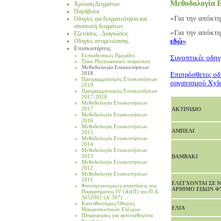
Μεθοδολογία 
Χρέωση Δειγμάτων
Παράβολα
«Για την απόκτ
Οδηγίες για δειγματοληψία και
αποστολή δειγμάτων
«Για την απόκτ
Εξετάσεις - Διαγνώσεις
εδώ
»
Οδηγίες αντιμετώπισης
Επισκοπήσεις
Eκπαιδευτικές Ημερίδες
Συνοπτικές οδηγ
Time Phytosanitary inspectors
Μεθοδολογία Επισκοπήσεων
2018
Επιπρόσθετες οδ
Προγραμματισμός Επισκοπήσεων
οργανισμού Xylel
2019
Προγραμματισμός Επισκοπήσεων
2017-2018
Μεθοδολογία Επισκοπήσεων
2017
ΑΚΤΙΝΙΔΙΟ
Μεθοδολογία Επισκοπήσεων
2016
Μεθοδολογία Επισκοπήσεων
ΑΜΠΕΛΙ
2015
Μεθοδολογία Επισκοπήσεων
2014
Μεθοδολογία Επισκοπήσεων
2013
ΒΑΜΒΑΚΙ
Μεθοδολογία Επισκοπήσεων
2012
Μεθοδολογία Επισκοπήσεων
2011
ΕΛΕΓΧΟΝΤΑΙ ΣΕ 
Φυτοϋγειονομικές απαιτήσεις του
ΑΡΙΘΜΟ ΕΙΔΩΝ 
Παραρτήματος IV (A)(II) του Π.Δ.
3652002 (Α΄307)
Κατευθυντήριες Οδηγίες
ΕΛΙΑ
Μακροσκοπικών Ελέγχων
Πληροφορίες για φυτοπαθογόνα