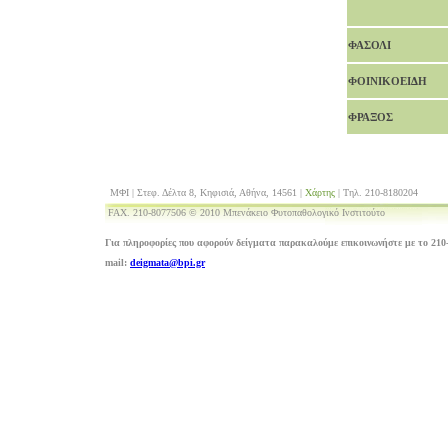
ΦΑΣΟΛΙ
ΦΟΙΝΙΚΟΕΙΔΗ
ΦΡΑΞΟΣ
ΜΦΙ | Στεφ. Δέλτα 8, Κηφισιά, Αθήνα, 14561 |
Χάρτης
| Τηλ. 210-8180204
FAX. 210-8077506 © 2010 Μπενάκειο Φυτοπαθολογικό Ινστιτούτο
Για πληροφορίες που αφορούν δείγματα παρακαλούμε επικοινωνήστε με το 210-
mail:
deigmata@bpi.gr