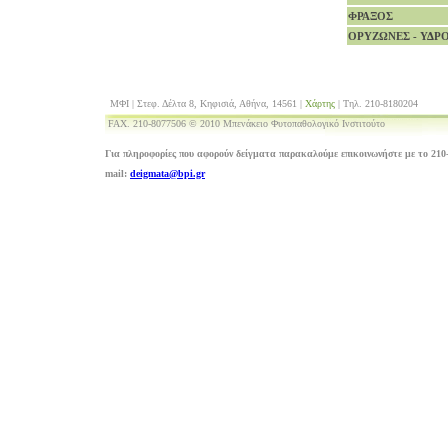
ΦΡΑΞΟΣ
ΟΡΥΖΩΝΕΣ - ΥΔΡ
ΜΦΙ | Στεφ. Δέλτα 8, Κηφισιά, Αθήνα, 14561 |
Χάρτης
| Τηλ. 210-8180204
FAX. 210-8077506 © 2010 Μπενάκειο Φυτοπαθολογικό Ινστιτούτο
Για πληροφορίες που αφορούν δείγματα παρακαλούμε επικοινωνήστε με το 210-
mail:
deigmata@bpi.gr