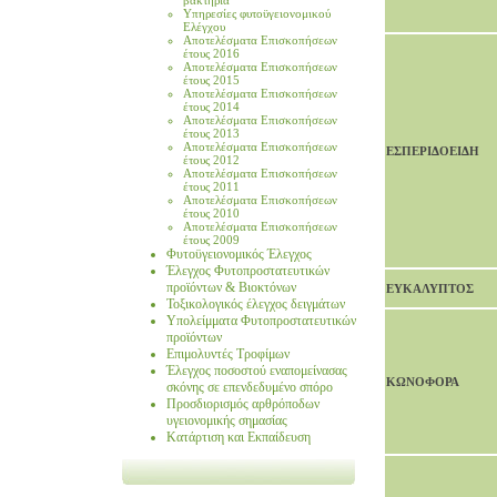
βακτήρια
Υπηρεσίες φυτοϋγειονομικού
Ελέγχου
Αποτελέσματα Eπισκοπήσεων
έτους 2016
Αποτελέσματα Eπισκοπήσεων
έτους 2015
Αποτελέσματα Eπισκοπήσεων
έτους 2014
Αποτελέσματα Eπισκοπήσεων
έτους 2013
Αποτελέσματα Eπισκοπήσεων
ΕΣΠΕΡΙΔΟΕΙΔΗ
έτους 2012
Αποτελέσματα Eπισκοπήσεων
έτους 2011
Αποτελέσματα Eπισκοπήσεων
έτους 2010
Αποτελέσματα Eπισκοπήσεων
έτους 2009
Φυτοϋγειονομικός Έλεγχος
Έλεγχος Φυτοπροστατευτικών
προϊόντων & Βιοκτόνων
ΕΥΚΑΛΥΠΤΟΣ
Τοξικολογικός έλεγχος δειγμάτων
Υπολείμματα Φυτοπροστατευτικών
προϊόντων
Επιμολυντές Τροφίμων
Έλεγχος ποσοστού εναπομείνασας
ΚΩΝΟΦΟΡΑ
σκόνης σε επενδεδυμένο σπόρο
Προσδιορισμός αρθρόποδων
υγειονομικής σημασίας
Κατάρτιση και Εκπαίδευση