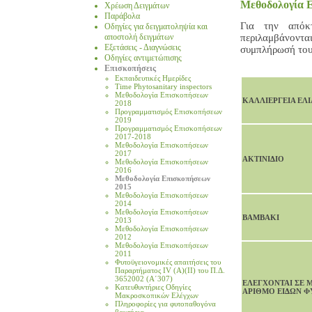
Μεθοδολογία 
Χρέωση Δειγμάτων
Παράβολα
Για την απόκ
Οδηγίες για δειγματοληψία και
αποστολή δειγμάτων
περιλαμβάνονται
Εξετάσεις - Διαγνώσεις
συμπλήρωσή του
Οδηγίες αντιμετώπισης
Επισκοπήσεις
Eκπαιδευτικές Ημερίδες
Time Phytosanitary inspectors
Μεθοδολογία Επισκοπήσεων
ΚΑΛΛΙΕΡΓΕΙΑ ΕΛΙ
2018
Προγραμματισμός Επισκοπήσεων
2019
Προγραμματισμός Επισκοπήσεων
2017-2018
Μεθοδολογία Επισκοπήσεων
2017
ΑΚΤΙΝΙΔΙΟ
Μεθοδολογία Επισκοπήσεων
2016
Μεθοδολογία Επισκοπήσεων
2015
Μεθοδολογία Επισκοπήσεων
2014
Μεθοδολογία Επισκοπήσεων
ΒΑΜΒΑΚΙ
2013
Μεθοδολογία Επισκοπήσεων
2012
Μεθοδολογία Επισκοπήσεων
2011
Φυτοϋγειονομικές απαιτήσεις του
Παραρτήματος IV (A)(II) του Π.Δ.
3652002 (Α΄307)
ΕΛΕΓΧΟΝΤΑΙ ΣΕ 
Κατευθυντήριες Οδηγίες
ΑΡΙΘΜΟ ΕΙΔΩΝ 
Μακροσκοπικών Ελέγχων
Πληροφορίες για φυτοπαθογόνα