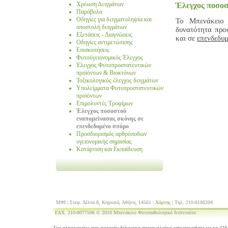
Χρέωση Δειγμάτων
Έλεγχος ποσοσ
Παράβολα
Οδηγίες για δειγματοληψία και
Το Μπενάκειο 
αποστολή δειγμάτων
δυνατότητα προ
Εξετάσεις - Διαγνώσεις
και σε
επενδεδυ
Οδηγίες αντιμετώπισης
Επισκοπήσεις
Φυτοϋγειονομικός Έλεγχος
Έλεγχος Φυτοπροστατευτικών
προϊόντων & Βιοκτόνων
Τοξικολογικός έλεγχος δειγμάτων
Υπολείμματα Φυτοπροστατευτικών
προϊόντων
Επιμολυντές Τροφίμων
Έλεγχος ποσοστού
εναπομείνασας σκόνης σε
επενδεδυμένο σπόρο
Προσδιορισμός αρθρόποδων
υγειονομικής σημασίας
Κατάρτιση και Εκπαίδευση
ΜΦΙ | Στεφ. Δέλτα 8, Κηφισιά, Αθήνα, 14561 |
Χάρτης
| Τηλ. 210-8180204
FAX. 210-8077506 © 2010 Μπενάκειο Φυτοπαθολογικό Ινστιτούτο
Για πληροφορίες που αφορούν δείγματα παρακαλούμε επικοινωνήστε με το 210-