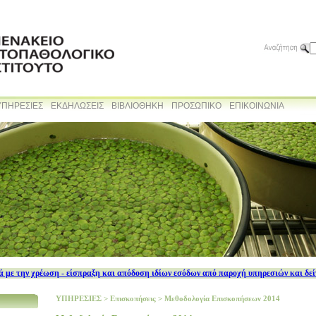
ΥΠΗΡΕΣΙΕΣ
ΕΚΔΗΛΩΣΕΙΣ
ΒΙΒΛΙΟΘΗΚΗ
ΠΡΟΣΩΠΙΚΟ
ΕΠΙΚΟΙΝΩΝΙΑ
 με την χρέωση - είσπραξη και απόδοση ιδίων εσόδων από παροχή υπηρεσιών και δε
ΥΠΗΡΕΣΙΕΣ
>
Επισκοπήσεις
>
Μεθοδολογία Επισκοπήσεων 2014