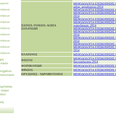
νομικού
ΜΕΘΟΔΟΛΟΓΙΑ ΕΠΙΣΚΟΠΗΣΗΣ Clav
subsp. sepedonicus-2014
οπήσεων
ΜΕΘΟΔΟΛΟΓΙΑ ΕΠΙΣΚΟΠΗΣΗΣ Pot
ΜΕΘΟΔΟΛΟΓΙΑ ΕΠΙΣΚΟΠΗΣΗΣ Rals
οπήσεων
2014
ΜΕΘΟΔΟΛΟΓΙΑ ΕΠΙΣΚΟΠΗΣΗΣ Epi
οπήσεων
ΜΕΘΟΔΟΛΟΓΙΑ ΕΠΙΣΚΟΠΗΣΗΣ Glob
ΠΑΤΑΤΑ-ΤOMATA-ΛΟΙΠΑ
rostochiensis 2014
οπήσεων
ΣΟΛΑΝΩΔΗ
ΜΕΘΟΔΟΛΟΓΙΑ ΕΠΙΣΚΟΠΗΣΗΣ Pepi
ΜΕΘΟΔΟΛΟΓΙΑ ΕΠΙΣΚΟΠΗΣΗΣ Potat
οπήσεων
2014
ΜΕΘΟΔΟΛΟΓΙΑ ΕΠΙΣΚΟΠΗΣΗΣ Syn
οπήσεων
2014
ΜΕΘΟΔΟΛΟΓΙΑ ΕΠΙΣΚΟΠΗΣΗΣ Ac
οπήσεων
ΜΕΘΟΔΟΛΟΓΙΑ ΕΠΙΣΚΟΠΗΣΗΣ Μel
2014
οπήσεων
ΠΛΑΤΑΝΟΣ
ΜΕΘΟΔΟΛΟΓΙΑ ΕΠΙΣΚΟΠΗΣΗΣ Cerat
ΜΕΘΟΔΟΛΟΓΙΑ ΕΠΙΣΚΟΠΗΣΗΣ Cu
χος
ΦΑΣΟΛΙ
flaccumfaciens 2014
υτικών
ΦΟΙΝΙΚΟΕΙΔΗ
ΜΕΘΟΔΟΛΟΓΙΑ ΕΠΙΣΚΟΠΗΣΗΣ Rhy
ν
ΦΡΑΞΟΣ
ΜΕΘΟΔΟΛΟΓΙΑ ΕΠΙΣΚΟΠΗΣΗΣ Ch
δειγμάτων
ΟΡΥΖΩΝΕΣ - ΥΔΡΟΒΙΟΤΟΠΟΙ
ΜΕΘΟΔΟΛΟΓΙΑ ΕΠΙΣΚΟΠΗΣΗΣ P
τατευτικών
ομείνασας
ο σπόρο
οδων
υση