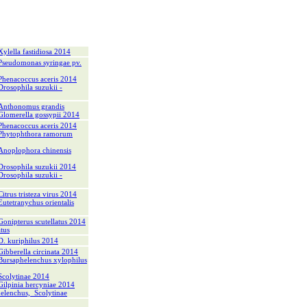
lla fastidiosa 2014
udomonas syringae pv.
nacoccus aceris 2014
ophila suzukii -
thonomus grandis
erella gossypii 2014
nacoccus aceris 2014
ytophthora ramorum
plophora chinensis
ophila suzukii 2014
ophila suzukii -
s tristeza virus 2014
ranychus orientalis
terus scutellatus 2014
tus
kuriphilus 2014
erella circinata 2014
aphelenchus xylophilus
lytinae 2014
inia hercyniae 2014
elenchus, Scolytinae