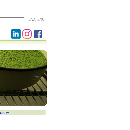
ΕΛΛ
ENG
ίγματα