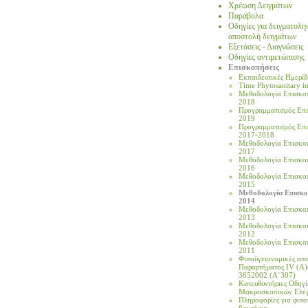
Χρέωση Δειγμάτων
Παράβολα
Οδηγίες για δειγματολη
αποστολή δειγμάτων
Εξετάσεις - Διαγνώσεις
Οδηγίες αντιμετώπισης
Επισκοπήσεις
Eκπαιδευτικές Ημερίδ
Time Phytosanitary in
Μεθοδολογία Επισκο
2018
Προγραμματισμός Επ
2019
Προγραμματισμός Επ
2017-2018
Μεθοδολογία Επισκο
2017
Μεθοδολογία Επισκο
2016
Μεθοδολογία Επισκο
2015
Μεθοδολογία Επισκ
2014
Μεθοδολογία Επισκο
2013
Μεθοδολογία Επισκο
2012
Μεθοδολογία Επισκο
2011
Φυτοϋγειονομικές απα
Παραρτήματος IV (A)(
3652002 (Α΄307)
Κατευθυντήριες Οδηγί
Μακροσκοπικών Ελέ
Πληροφορίες για φυτ