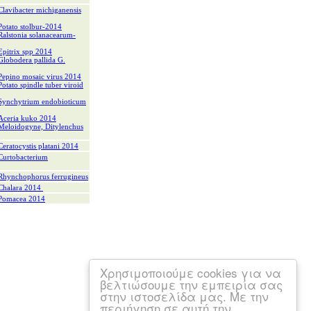
ibacter michiganensis
ato stolbur-2014
tonia solanacearum-
trix spp 2014
odera pallida G.
no mosaic virus 2014
o spindle tuber viroid
chytrium endobioticum
eria kuko 2014
oidogyne, Ditylenchus
ocystis platani 2014
rtobacterium
nchophorus ferrugineus
alara 2014
omacea 2014
Χρησιμοποιούμε cookies για να
βελτιώσουμε την εμπειρία σας
στην ιστοσελίδα μας. Με την
περιήγηση σε αυτή την