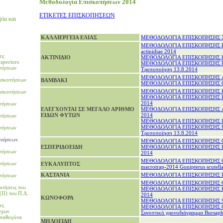
Μεθοδολογία Επισκοπήσεων 2014
ΕΤΙΚΕΤΕΣ ΕΠΙΣΚΟΠΗΣΕΩΝ
ψία και
ΚΑΛΛΙΕΡΓΕΙΑ ΕΛΙΑΣ
ΜΕΘΟΔΟΛΟΓΙΑ ΕΠΙΣΚΟΠΗΣΗΣ Xyle
ΜΕΘΟΔΟΛΟΓΙΑ ΕΠΙΣΚΟΠΗΣΗΣ Pse
actinidiae 2014
ες
ΑΚΤΙΝΙΔΙΟ
ΜΕΘΟΔΟΛΟΓΙΑ ΕΠΙΣΚΟΠΗΣΗΣ Phe
spectors
ΜΕΘΟΔΟΛΟΓΙΑ ΕΠΙΣΚΟΠΗΣΗΣ Dros
πήσεων
Tροποποίηση 13.8.2014
ΜΕΘΟΔΟΛΟΓΙΑ ΕΠΙΣΚΟΠΗΣΗΣ An
ισκοπήσεων
ΒΑΜΒΑΚΙ
ΜΕΘΟΔΟΛΟΓΙΑ ΕΠΙΣΚΟΠΗΣΗΣ Glom
ΜΕΘΟΔΟΛΟΓΙΑ ΕΠΙΣΚΟΠΗΣΗΣ Phe
ισκοπήσεων
ΜΕΘΟΔΟΛΟΓΙΑ ΕΠΙΣΚΟΠΗΣΗΣ Ph
2014
πήσεων
ΕΛΕΓΧΟΝΤΑΙ ΣΕ ΜΕΓΑΛΟ ΑΡΙΘΜΟ
ΜΕΘΟΔΟΛΟΓΙΑ ΕΠΙΣΚΟΠΗΣΗΣ Ano
ΕΙΔΩΝ ΦΥΤΩΝ
2014
πήσεων
ΜΕΘΟΔΟΛΟΓΙΑ ΕΠΙΣΚΟΠΗΣΗΣ Dros
ΜΕΘΟΔΟΛΟΓΙΑ ΕΠΙΣΚΟΠΗΣΗΣ Dros
πήσεων
Tροποποίηση 13.8.2014
οπήσεων
ΜΕΘΟΔΟΛΟΓΙΑ ΕΠΙΣΚΟΠΗΣΗΣ Citru
ΕΣΠΕΡΙΔΟΕΙΔΗ
ΜΕΘΟΔΟΛΟΓΙΑ ΕΠΙΣΚΟΠΗΣΗΣ Eutet
πήσεων
2014
ΜΕΘΟΔΟΛΟΓΙΑ ΕΠΙΣΚΟΠΗΣΗΣ Gonip
πήσεων
ΕΥΚΑΛΥΠΤΟΣ
macrotrap-2014 Gonipterus scutella
ΚΑΣΤΑΝΙΑ
ΜΕΘΟΔΟΛΟΓΙΑ ΕΠΙΣΚΟΠΗΣΗΣ D. 
πήσεων
ΜΕΘΟΔΟΛΟΓΙΑ ΕΠΙΣΚΟΠΗΣΗΣ Gibb
ιτήσεις του
ΜΕΘΟΔΟΛΟΓΙΑ ΕΠΙΣΚΟΠΗΣΗΣ Burs
II) του Π.Δ.
2014
ΚΩΝΟΦΟΡΑ
ΜΕΘΟΔΟΛΟΓΙΑ ΕΠΙΣΚΟΠΗΣΗΣ Sco
ες
ΜΕΘΟΔΟΛΟΓΙΑ ΕΠΙΣΚΟΠΗΣΗΣ Gilp
γχων
Συνοπτικό χρονοδιάγραμμα Bursaph
οπαθογόνα
ΜΗΛΟΕΙΔΗ