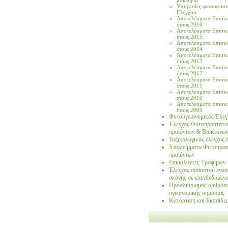
βακτήρια
Υπηρεσίες φυτοϋγειο
Ελέγχου
Αποτελέσματα Eπισκ
έτους 2016
Αποτελέσματα Eπισκ
έτους 2015
Αποτελέσματα Eπισκ
έτους 2014
Αποτελέσματα Eπισκ
έτους 2013
Αποτελέσματα Eπισκ
έτους 2012
Αποτελέσματα Eπισκ
έτους 2011
Αποτελέσματα Eπισκ
έτους 2010
Αποτελέσματα Eπισκ
έτους 2009
Φυτοϋγειονομικός Έλεγ
Έλεγχος Φυτοπροστατε
προϊόντων & Βιοκτόνω
Τοξικολογικός έλεγχος 
Υπολείμματα Φυτοπροσ
προϊόντων
Επιμολυντές Τροφίμων
Έλεγχος ποσοστού εναπ
σκόνης σε επενδεδυμέν
Προσδιορισμός αρθρόπ
υγειονομικής σημασίας
Κατάρτιση και Εκπαίδε