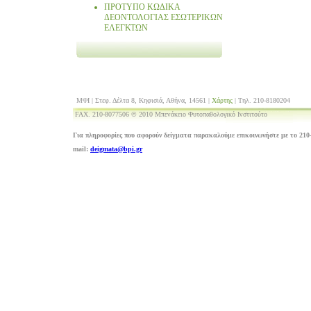
ΠΡΟΤΥΠΟ ΚΩΔΙΚΑ
ΔΕΟΝΤΟΛΟΓΙΑΣ ΕΣΩΤΕΡΙΚΩΝ
ΕΛΕΓΚΤΩΝ
ΜΦΙ | Στεφ. Δέλτα 8, Κηφισιά, Αθήνα, 14561 |
Χάρτης
| Τηλ. 210-8180204
FAX. 210-8077506 © 2010 Μπενάκειο Φυτοπαθολογικό Ινστιτούτο
Για πληροφορίες που αφορούν δείγματα παρακαλούμε επικοινωνήστε με το 210-
mail:
deigmata@bpi.gr