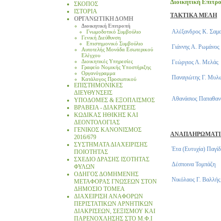
Διοικητική Επιτρ
ΣΚΟΠΟΣ
ΙΣΤΟΡΙΑ
ΤΑΚΤΙΚΑ ΜΕΛΗ
ΟΡΓΑΝΩΤΙΚΗ ΔΟΜΗ
Διοικητική Επιτροπή
Αλέξανδρος Κ. Σαμ
Γνωμοδοτικό Συμβούλιο
Γενική Διεύθυνση
Επιστημονικό Συμβούλιο
Γιάννης Α. Ρωμάνος
Αυτοτελής Μονάδα Εσωτερικού
Ελέγχου
Διοικητικές Υπηρεσίες
Γεώργιος Λ. Μελάς
Γραφείο Νομικής Υποστήριξης
Οργανόγραμμα
Παναγιώτης Γ. Μυλ
Κατάλογος Προσωπικού
ΕΠΙΣΤΗΜΟΝΙΚΕΣ
ΔΙΕΥΘΥΝΣΕΙΣ
Αθανάσιος Παπαθαν
ΥΠΟΔΟΜΕΣ & ΕΞΟΠΛΙΣΜΟΣ
ΒΡΑΒΕΙΑ - ΔΙΑΚΡΙΣΕΙΣ
ΚΩΔΙΚΑΣ ΗΘΙΚΗΣ ΚΑΙ
ΔΕΟΝΤΟΛΟΓΙΑΣ
ΓΕΝΙΚΟΣ ΚΑΝΟΝΙΣΜΟΣ
ΑΝΑΠΛΗΡΩΜΑΤΙ
2016/679
ΣΥΣΤΗΜΑΤΑ ΔΙΑΧΕΙΡΙΣΗΣ
Έτα (Ευτυχία) Παγί
ΠΟΙΟΤΗΤΑΣ
ΣΧΕΔΙΟ ΔΡΑΣΗΣ ΙΣΟΤΗΤΑΣ
Δέσποινα Τομπάζη
ΦΥΛΩΝ
ΟΔΗΓΟΣ ΔΟΜΗΜΕΝΗΣ
Νικόλαος Γ. Βαλλής
ΜΕΤΑΦΟΡΑΣ ΓΝΩΣΕΩΝ ΣΤΟΝ
ΔΗΜΟΣΙΟ ΤΟΜΕΑ
ΔΙΑΧΕΙΡΙΣΗ ΑΝΑΦΟΡΩΝ
ΠΕΡΙΣΤΑΤΙΚΩΝ ΑΡΝΗΤΙΚΩΝ
ΔΙΑΚΡΙΣΕΩΝ, ΣΕΞΙΣΜΟΥ ΚΑΙ
ΠΑΡΕΝΟΧΛΗΣΗΣ ΣΤΟ Μ.Φ.Ι