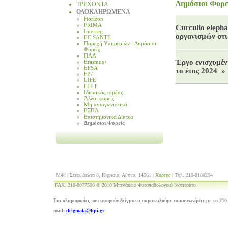
Δημόσιοι Φορε
ΤΡΕΧΟΝΤΑ
ΟΛΟΚΛΗΡΩΜΕΝΑ
Horizon
PRIMA
Curculio eleph
Interreg
οργανισμών στι
EC SANTE
Παροχή Υπηρεσιών - Δημόσιοι
Φορείς
ΠΑΑ
Έργο ενισχυμέν
Erasmus+
EFSA
το έτος 2024
»
FP7
LIFE
ΓΓΕΤ
Ιδιωτικός τομέας
Άλλοι φορείς
Μη ανταγωνιστικά
ΕΣΠΑ
Επιστημονικά Δίκτυα
Δημόσιοι Φορείς
ΜΦΙ | Στεφ. Δέλτα 8, Κηφισιά, Αθήνα, 14561 |
Χάρτης
| Τηλ. 210-8180204
FAX. 210-8077506 © 2010 Μπενάκειο Φυτοπαθολογικό Ινστιτούτο
Για πληροφορίες που αφορούν δείγματα παρακαλούμε επικοινωνήστε με το 210-
mail:
deigmata@bpi.gr