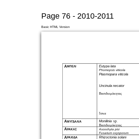
Page 76 - 2010-2011
Basic HTML Version
Α
Eutypa lata
ΜΠΕΛΙ
Phomopsis viticola
Plasmopara viticola
Uncinula necator
Βασιδιομύκητας
Ίσκα
sp.
Monilinia
Α
ΜΥΓΔΑΛΙΑ
Βασιδιομύκητας
Α
Ascochyta pisi
ΡΑΚΑΣ
Fusarium oxysporum
Α
Rhizoctonia solani
ΡΑΧΙΔΑ