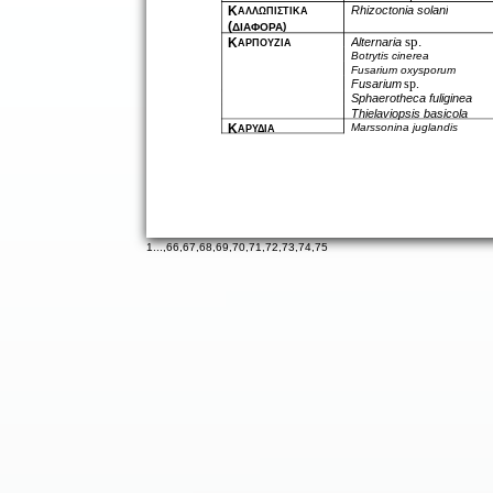
Rhizoctonia solani
Κ
ΑΛΛΩΠΙΣΤΙΚΑ
(
)
ΔΙΑΦΟΡΑ
sp.
Κ
Alternaria
ΑΡΠΟΥΖΙΑ
Botrytis cinerea
Fusarium oxysporum
sp.
Fusarium
Sphaerotheca fuliginea
Thielaviopsis basicola
Κ
Marssonina juglandis
ΑΡΥΔΙΑ
1
...,
66
,
67
,
68
,
69
,
70
,
71
,
72
,
73
,
74
,
75