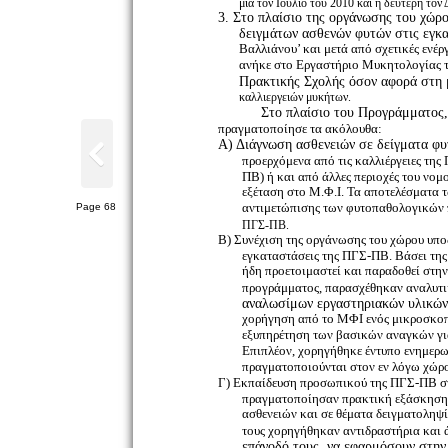
μια τον Ιούλιο του 2010 και η δεύτερη τον
3. Στο πλαίσιο της οργάνωσης του χώρο
δειγμάτων ασθενών φυτών στις εγκ
Βαλλιάνου’ και μετά από σχετικές ενέ
ανήκε στο Εργαστήριο Μυκητολογίας τ
Πρακτικής Σχολής όσον αφορά στη 
καλλιεργειών μυκήτων.
Στo πλαίσιo του Προγράμματος,
πραγματοποίησε τα ακόλουθα:
Α) Διάγνωση ασθενειών σε δείγματα φυ
προερχόμενα από τις καλλιέργειες τη
ΠΒ) ή και από άλλες περιοχές του νο
εξέταση στο Μ.Φ.Ι. Τα αποτελέσματα τ
αντιμετώπισης των φυτοπαθολογικών 
Page 68
ΠΓΣ-ΠΒ.
Β) Συνέχιση της οργάνωσης του χώρου υπο
εγκαταστάσεις της ΠΓΣ-ΠΒ. Βάσει της 
ήδη προετοιμαστεί και παραδοθεί στη
προγράμματος, παρασχέθηκαν αναλυτι
αναλωσίμων εργαστηριακών υλικών κ
χορήγηση από το ΜΦΙ ενός μικροσκοπί
εξυπηρέτηση των βασικών αναγκών γι
Επιπλέον, χορηγήθηκε έντυπο ενημερωτ
πραγματοποιούνται στον εν λόγω χώρ
Γ) Εκπαίδευση προσωπικού της ΠΓΣ-ΠΒ στ
πραγματοποίησαν πρακτική εξάσκηση 
ασθενειών και σε θέματα δειγματοληψ
τους χορηγήθηκαν αντιδραστήρια και ά
επάνοδό τους, να εφαρμόσουν στην