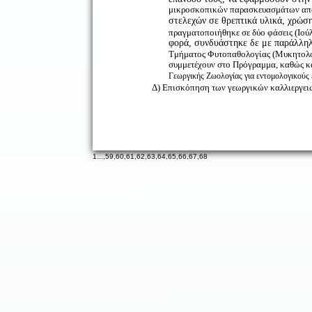
μικροσκοπικών παρασκευασμάτων από
στελεχών σε θρεπτικά υλικά, χρώσ
πραγματοποιήθηκε σε δύο φάσεις (Ιού
φορά, συνδυάστηκε δε με παράλληλ
Τμήματος Φυτοπαθολογίας (Μυκητολογ
συμμετέχουν στο Πρόγραμμα, καθώς κ
Γεωργικής Ζωολογίας για εντομολογικούς 
Δ) Επισκόπηση των γεωργικών καλλιεργει
1
...,
59
,
60
,
61
,
62
,
63
,
64
,
65
,
66
,
67
,
68