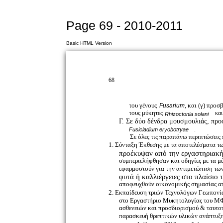
Page 69 - 2010-2011
Basic HTML Version
68
του γένους
, και (γ) προ
Fusarium
τους μύκητες
και
Rhizoctonia solani
Γ. Σε δύο δένδρα μουσμουλιάς, πρ
.
Fusicladium eryobotryae
Σε όλες τις παραπάνω περιπτώσει
1. Σύνταξη Έκθεσης με τα αποτελέσματα τ
προέκυψαν από την εργαστηριακή
συμπεριελήφθησαν και οδηγίες με τα μέ
εφαρμοστούν για την αντιμετώπιση των
φυτά ή καλλιέργειες στο πλαίσιο
αποφευχθούν οικονομικής σημασίας απ
2. Εκπαίδευση τριών Τεχνολόγων Γεωπονί
στο Εργαστήριο Μυκητολογίας του ΜΦΙ
ασθενειών και προσδιορισμού & ταυτο
παρασκευή θρεπτικών υλικών ανάπτυξης