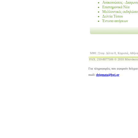
Ανακοινώσεις - Διαγωνι
Επιστημονικά Νέα
Μελλοντικές εκδηλώσε
Δελτία Τύπου
Έντυπα αιτήσεων
ΜΦΙ | Στεφ. Δέλτα 8, Κηφισιά, Αθήνα
FAX. 210-8077506 © 2010 Μπενάκειο
Για πληροφορίες που αφορούν δείγμα
mail:
deigmata@bpi.gr