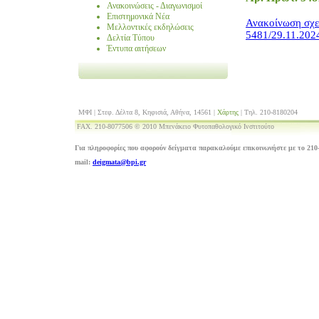
Ανακοινώσεις - Διαγωνισμοί
Επιστημονικά Νέα
Ανακοίνωση σχε
Μελλοντικές εκδηλώσεις
5481/29.11.202
Δελτία Τύπου
Έντυπα αιτήσεων
ΜΦΙ | Στεφ. Δέλτα 8, Κηφισιά, Αθήνα, 14561 |
Χάρτης
| Τηλ. 210-8180204
FAX. 210-8077506 © 2010 Μπενάκειο Φυτοπαθολογικό Ινστιτούτο
Για πληροφορίες που αφορούν δείγματα παρακαλούμε επικοινωνήστε με το 210-
mail:
deigmata@bpi.gr