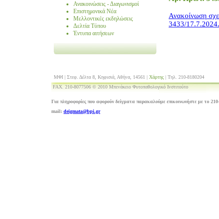
Ανακοινώσεις - Διαγωνισμοί
Επιστημονικά Νέα
Ανακοίνωση σχε
Μελλοντικές εκδηλώσεις
3433/17.7.2024
Δελτία Τύπου
Έντυπα αιτήσεων
ΜΦΙ | Στεφ. Δέλτα 8, Κηφισιά, Αθήνα, 14561 |
Χάρτης
| Τηλ. 210-8180204
FAX. 210-8077506 © 2010 Μπενάκειο Φυτοπαθολογικό Ινστιτούτο
Για πληροφορίες που αφορούν δείγματα παρακαλούμε επικοινωνήστε με το 210-
mail:
deigmata@bpi.gr