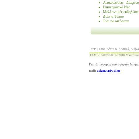
Ανακοινώσεις - Διαγωνι
Επιστημονικά Νέα
Μελλοντικές εκδηλώσε
Δελτία Τύπου
Έντυπα αιτήσεων
ΜΦΙ | Στεφ. Δέλτα 8, Κηφισιά, Αθήνα
FAX. 210-8077506 © 2010 Μπενάκειο
Για πληροφορίες που αφορούν δείγμα
mail:
deigmata@bpi.gr