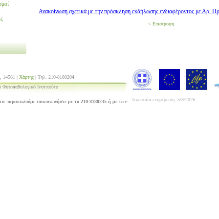
σμοί
Ανακοίνωση σχετικά με την πρόσκληση εκδήλωσης ενδιαφέροντος με Αρ. Πρ
ις
< Επιστροφη
, 14561 |
Χάρτης
| Τηλ. 210-8180204
 Φυτοπαθολογικό Ινστιτούτο
Τελευταία ενημέρωση: 5/8/2026
τα παρακαλούμε επικοινωνήστε με το 210-8180235 ή με το e-