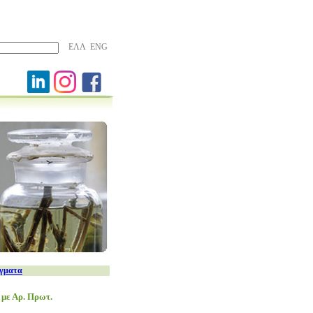
ΕΛΛ
ENG
ίγματα
 με Αρ. Πρωτ.