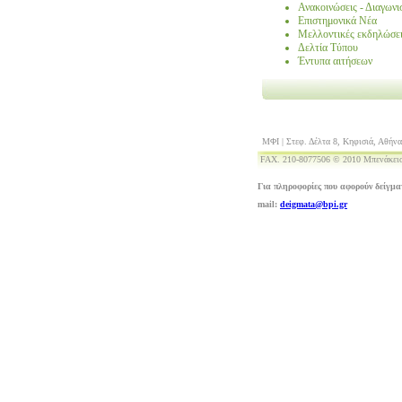
Ανακοινώσεις - Διαγωνι
Επιστημονικά Νέα
Μελλοντικές εκδηλώσε
Δελτία Τύπου
Έντυπα αιτήσεων
ΜΦΙ | Στεφ. Δέλτα 8, Κηφισιά, Αθήνα
FAX. 210-8077506 © 2010 Μπενάκειο
Για πληροφορίες που αφορούν δείγμα
mail:
deigmata@bpi.gr