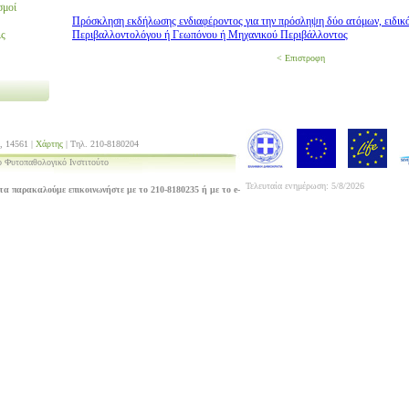
σμοί
Πρόσκληση εκδήλωσης ενδιαφέροντος για την πρόσληψη δύο ατόμων, ειδικ
ις
Περιβαλλοντολόγου ή Γεωπόνου ή Μηχανικού Περιβάλλοντος
< Επιστροφη
, 14561 |
Χάρτης
| Τηλ. 210-8180204
 Φυτοπαθολογικό Ινστιτούτο
Τελευταία ενημέρωση: 5/8/2026
τα παρακαλούμε επικοινωνήστε με το 210-8180235 ή με το e-