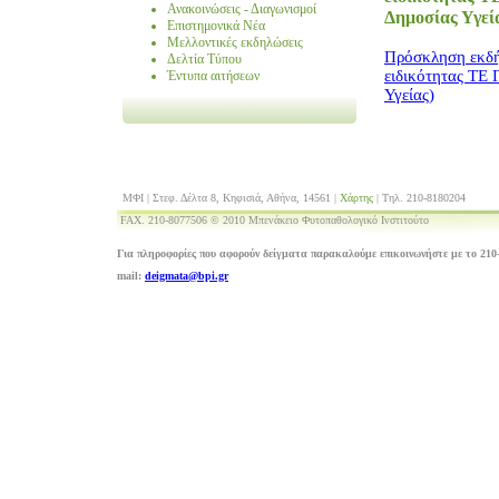
Ανακοινώσεις - Διαγωνισμοί
Δημοσίας Υγεί
Επιστημονικά Νέα
Μελλοντικές εκδηλώσεις
Πρόσκληση εκδή
Δελτία Τύπου
ειδικότητας ΤΕ 
Έντυπα αιτήσεων
Υγείας)
ΜΦΙ | Στεφ. Δέλτα 8, Κηφισιά, Αθήνα, 14561 |
Χάρτης
| Τηλ. 210-8180204
FAX. 210-8077506 © 2010 Μπενάκειο Φυτοπαθολογικό Ινστιτούτο
Για πληροφορίες που αφορούν δείγματα παρακαλούμε επικοινωνήστε με το 210-
mail:
deigmata@bpi.gr