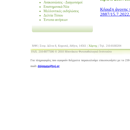
Ανακοινώσεις - Διαγωνισμοί
Επιστημονικά Νέα
Κήρυξη άγονης 
Μελλοντικές εκδηλώσεις
2887/15.7.2022
Δελτία Τύπου
Έντυπα αιτήσεων
ΜΦΙ | Στεφ. Δέλτα 8, Κηφισιά, Αθήνα, 14561 |
Χάρτης
| Τηλ. 210-8180204
FAX. 210-8077506 © 2010 Μπενάκειο Φυτοπαθολογικό Ινστιτούτο
Για πληροφορίες που αφορούν δείγματα παρακαλούμε επικοινωνήστε με το 210-
mail:
deigmata@bpi.gr