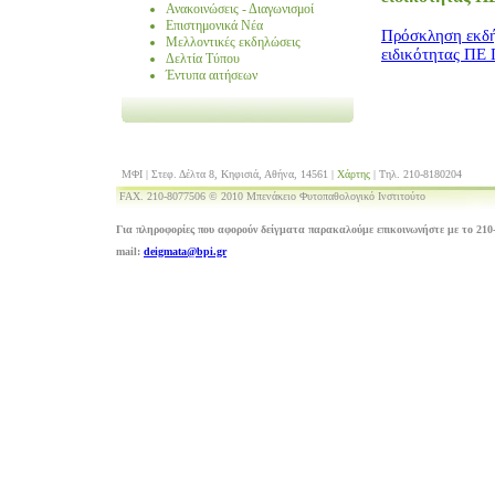
Ανακοινώσεις - Διαγωνισμοί
Επιστημονικά Νέα
Πρόσκληση εκδή
Μελλοντικές εκδηλώσεις
ειδικότητας ΠΕ
Δελτία Τύπου
Έντυπα αιτήσεων
ΜΦΙ | Στεφ. Δέλτα 8, Κηφισιά, Αθήνα, 14561 |
Χάρτης
| Τηλ. 210-8180204
FAX. 210-8077506 © 2010 Μπενάκειο Φυτοπαθολογικό Ινστιτούτο
Για πληροφορίες που αφορούν δείγματα παρακαλούμε επικοινωνήστε με το 210-
mail:
deigmata@bpi.gr