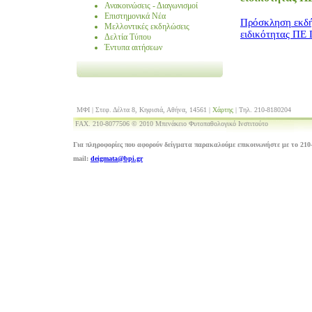
Ανακοινώσεις - Διαγωνισμοί
Επιστημονικά Νέα
Πρόσκληση εκδή
Μελλοντικές εκδηλώσεις
ειδικότητας ΠΕ
Δελτία Τύπου
Έντυπα αιτήσεων
ΜΦΙ | Στεφ. Δέλτα 8, Κηφισιά, Αθήνα, 14561 |
Χάρτης
| Τηλ. 210-8180204
FAX. 210-8077506 © 2010 Μπενάκειο Φυτοπαθολογικό Ινστιτούτο
Για πληροφορίες που αφορούν δείγματα παρακαλούμε επικοινωνήστε με το 210-
mail:
deigmata@bpi.gr