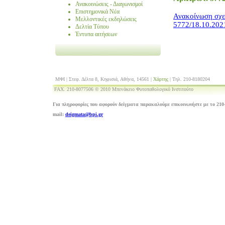
Ανακοινώσεις - Διαγωνισμοί
Επιστημονικά Νέα
Ανακοίνωση σχε
Μελλοντικές εκδηλώσεις
5772/18.10.202
Δελτία Τύπου
Έντυπα αιτήσεων
ΜΦΙ | Στεφ. Δέλτα 8, Κηφισιά, Αθήνα, 14561 |
Χάρτης
| Τηλ. 210-8180204
FAX. 210-8077506 © 2010 Μπενάκειο Φυτοπαθολογικό Ινστιτούτο
Για πληροφορίες που αφορούν δείγματα παρακαλούμε επικοινωνήστε με το 210-
mail:
deigmata@bpi.gr