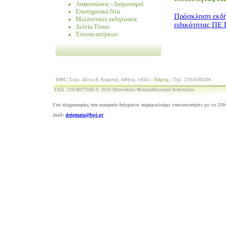
Ανακοινώσεις - Διαγωνισμοί
Επιστημονικά Νέα
Πρόσκληση εκδή
Μελλοντικές εκδηλώσεις
ειδικότητας ΠΕ
Δελτία Τύπου
Έντυπα αιτήσεων
ΜΦΙ | Στεφ. Δέλτα 8, Κηφισιά, Αθήνα, 14561 |
Χάρτης
| Τηλ. 210-8180204
FAX. 210-8077506 © 2010 Μπενάκειο Φυτοπαθολογικό Ινστιτούτο
Για πληροφορίες που αφορούν δείγματα παρακαλούμε επικοινωνήστε με το 210-
mail:
deigmata@bpi.gr