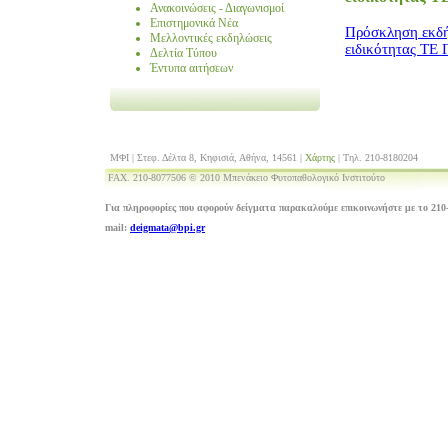
Ανακοινώσεις - Διαγωνισμοί
Επιστημονικά Νέα
Πρόσκληση εκδή
Μελλοντικές εκδηλώσεις
ειδικότητας ΤΕ
Δελτία Τύπου
Έντυπα αιτήσεων
ΜΦΙ | Στεφ. Δέλτα 8, Κηφισιά, Αθήνα, 14561 |
Χάρτης
| Τηλ. 210-8180204
FAX. 210-8077506 © 2010 Μπενάκειο Φυτοπαθολογικό Ινστιτούτο
Για πληροφορίες που αφορούν δείγματα παρακαλούμε επικοινωνήστε με το 210-
mail:
deigmata@bpi.gr