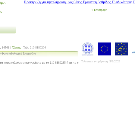
Προκήρυξη για την πλήρωση μίας θέσης Ερευνητή βαθμίδος Γ' ειδικότητας
σμοί
< Επιστροφη
ις
, 14561 |
Χάρτης
| Τηλ. 210-8180204
 Φυτοπαθολογικό Ινστιτούτο
Τελευταία ενημέρωση: 5/8/2026
τα παρακαλούμε επικοινωνήστε με το 210-8180235 ή με το e-