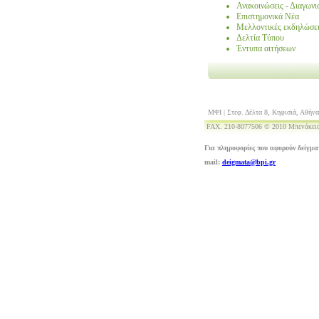
Ανακοινώσεις - Διαγωνι
Επιστημονικά Νέα
Μελλοντικές εκδηλώσε
Δελτία Τύπου
Έντυπα αιτήσεων
ΜΦΙ | Στεφ. Δέλτα 8, Κηφισιά, Αθήνα
FAX. 210-8077506 © 2010 Μπενάκειο
Για πληροφορίες που αφορούν δείγμα
mail:
deigmata@bpi.gr