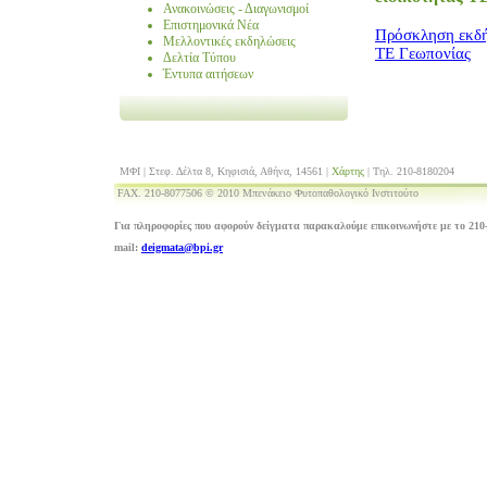
Ανακοινώσεις - Διαγωνισμοί
Επιστημονικά Νέα
Πρόσκληση εκδή
Μελλοντικές εκδηλώσεις
ΤΕ Γεωπονίας
Δελτία Τύπου
Έντυπα αιτήσεων
ΜΦΙ | Στεφ. Δέλτα 8, Κηφισιά, Αθήνα, 14561 |
Χάρτης
| Τηλ. 210-8180204
FAX. 210-8077506 © 2010 Μπενάκειο Φυτοπαθολογικό Ινστιτούτο
Για πληροφορίες που αφορούν δείγματα παρακαλούμε επικοινωνήστε με το 210-
mail:
deigmata@bpi.gr