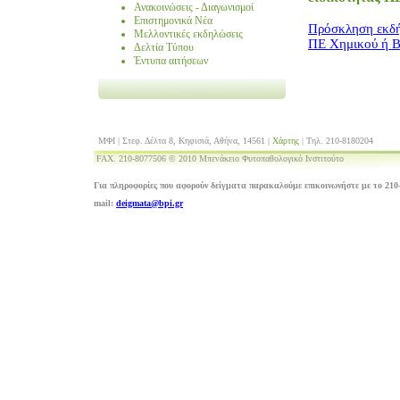
Ανακοινώσεις - Διαγωνισμοί
Επιστημονικά Νέα
Πρόσκληση εκδή
Μελλοντικές εκδηλώσεις
ΠΕ Χημικού ή Β
Δελτία Τύπου
Έντυπα αιτήσεων
ΜΦΙ | Στεφ. Δέλτα 8, Κηφισιά, Αθήνα, 14561 |
Χάρτης
| Τηλ. 210-8180204
FAX. 210-8077506 © 2010 Μπενάκειο Φυτοπαθολογικό Ινστιτούτο
Για πληροφορίες που αφορούν δείγματα παρακαλούμε επικοινωνήστε με το 210-
mail:
deigmata@bpi.gr