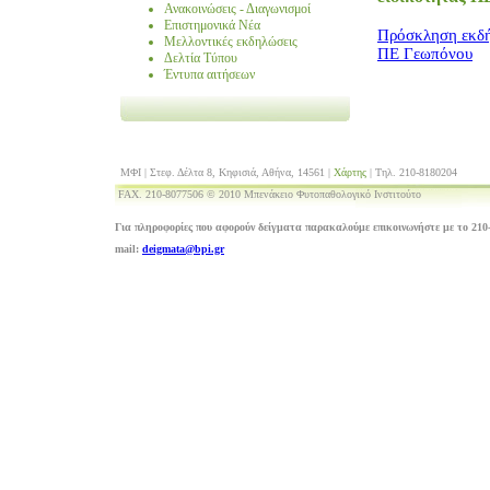
Ανακοινώσεις - Διαγωνισμοί
Επιστημονικά Νέα
Πρόσκληση εκδή
Μελλοντικές εκδηλώσεις
ΠΕ Γεωπόνου
Δελτία Τύπου
Έντυπα αιτήσεων
ΜΦΙ | Στεφ. Δέλτα 8, Κηφισιά, Αθήνα, 14561 |
Χάρτης
| Τηλ. 210-8180204
FAX. 210-8077506 © 2010 Μπενάκειο Φυτοπαθολογικό Ινστιτούτο
Για πληροφορίες που αφορούν δείγματα παρακαλούμε επικοινωνήστε με το 210-
mail:
deigmata@bpi.gr