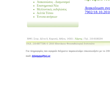
Ανακοινώσεις - Διαγωνισμοί
Επιστημονικά Νέα
Ανακοίνωση σχε
Μελλοντικές εκδηλώσεις
7902/18.10.201
Δελτία Τύπου
Έντυπα αιτήσεων
ΜΦΙ | Στεφ. Δέλτα 8, Κηφισιά, Αθήνα, 14561 |
Χάρτης
| Τηλ. 210-8180204
FAX. 210-8077506 © 2010 Μπενάκειο Φυτοπαθολογικό Ινστιτούτο
Για πληροφορίες που αφορούν δείγματα παρακαλούμε επικοινωνήστε με το 210-
mail:
deigmata@bpi.gr