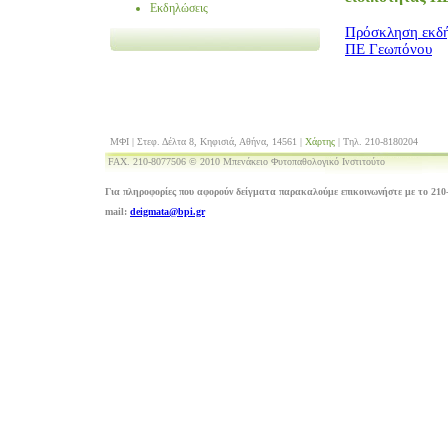
Εκδηλώσεις
Πρόσκληση εκδή
ΠΕ Γεωπόνου
ΜΦΙ | Στεφ. Δέλτα 8, Κηφισιά, Αθήνα, 14561 |
Χάρτης
| Τηλ. 210-8180204
FAX. 210-8077506 © 2010 Μπενάκειο Φυτοπαθολογικό Ινστιτούτο
Για πληροφορίες που αφορούν δείγματα παρακαλούμε επικοινωνήστε με το 210-
mail:
deigmata@bpi.gr